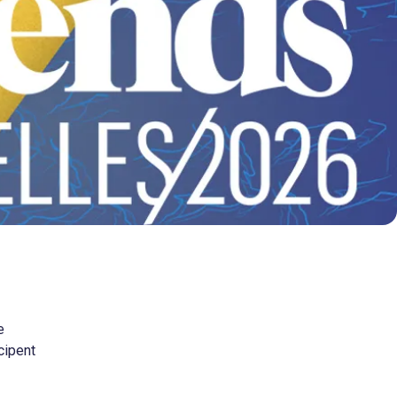
e
cipent