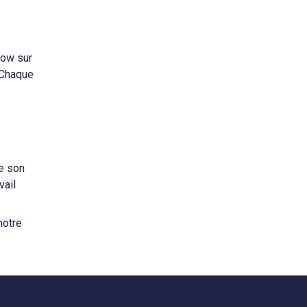
low sur
 Chaque
de son
vail
notre