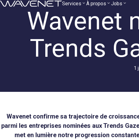
Navigation
Aller
Services
À propos
Jobs
Wavenet 
au
principale
contenu
Trends Ga
1 
Wavenet confirme sa trajectoire de croissanc
parmi les entreprises nominées aux Trends Gazel
met en lumière notre progression constant