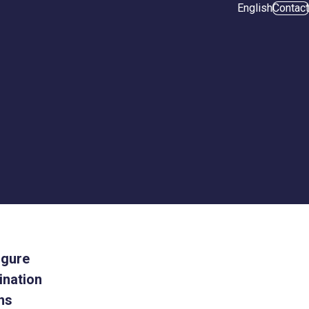
English
Contact
igure
ination
ns