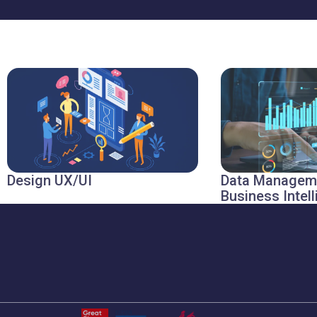
Design UX/UI
Data Managem
Business Intel